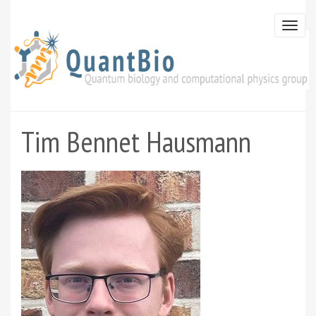
Skip
to
Togg
main
navi
content
Tim Bennet Hausmann